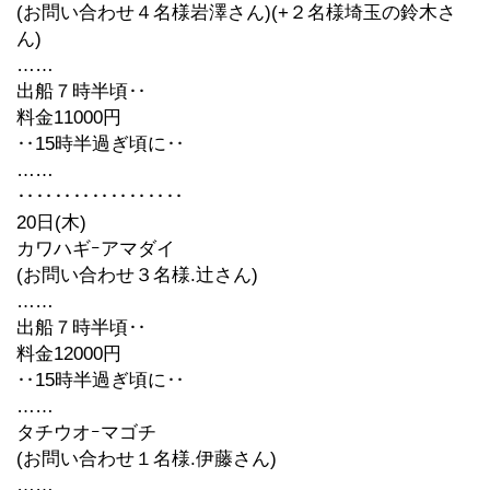
(お問い合わせ４名様岩澤さん)(+２名様埼玉の鈴木さ
ん)
……
出船７時半頃‥
料金11000円
‥15時半過ぎ頃に‥
……
‥‥‥‥‥‥‥‥‥
20日(木)
カワハギｰアマダイ
(お問い合わせ３名様.辻さん)
……
出船７時半頃‥
料金12000円
‥15時半過ぎ頃に‥
……
タチウオｰマゴチ
(お問い合わせ１名様.伊藤さん)
……