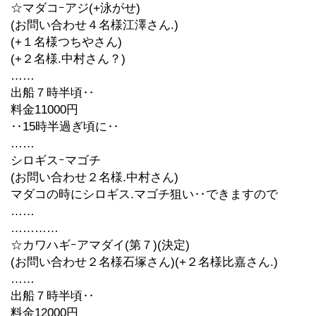
☆マダコｰアジ(+泳がせ)
(お問い合わせ４名様江澤さん.)
(+１名様つちやさん)
(+２名様.中村さん？)
……
出船７時半頃‥
料金11000円
‥15時半過ぎ頃に‥
……
シロギスｰマゴチ
(お問い合わせ２名様.中村さん)
マダコの時にシロギス.マゴチ狙い‥できますので
……
…………
☆カワハギｰアマダイ(第７)(決定)
(お問い合わせ２名様石塚さん)(+２名様比嘉さん.)
……
出船７時半頃‥
料金12000円