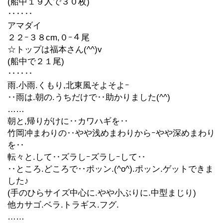
(船中１９人で３０枚)
‥‥‥
アマダイ
２２ｰ３８cm,０ｰ４尾
☆トップは福本さん(^^)v
(船中で２１尾)
‥‥‥
雨.小雨.くもり,北東風そよそよｰ
‥雨は.朝の.うちだけで‥助かりました(^^)
……
朝と,帰りがけに‥カワハギを‥
竹岡冲まわりの‥やや浅めまわりからｰやや深めまわり
を‥
転々と.して‥ズラしｰズラしｰして‥
‥ところ.どころで‥ポッン.(^o^).ポッン.ゲットできま
した♪
(手のひらサイズ中心に.やや小ぶりに.中型まじり)
他カサゴ.ベラ.トラギス.フグ.
……