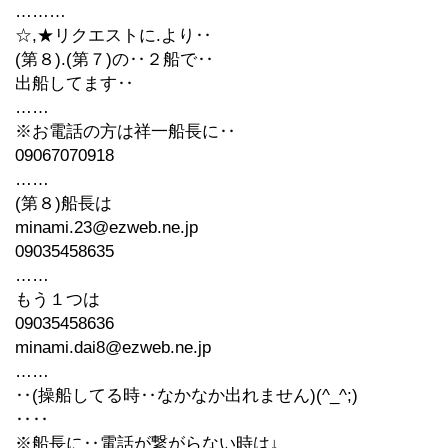
………
☆,★リクエストに.より‥
(第８).(第７)の‥２船で‥
出船してます‥
……
※お電話の方は祥一船長に‥
09067070918
……
(第８)船長は
minami.23@ezweb.ne.jp
09035458635
……
もう１つは
09035458636
minami.dai8@ezweb.ne.jp
……
‥(操船してる時‥なかなか出れません)(^_^;)
‥‥
※船長に‥電話が繋がらない時は↓