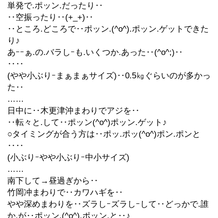
単発で.ポッン.だったり‥
‥空振ったり‥(+_+)‥
‥ところ.どころで‥ポッン.(^o^).ポッン.ゲットできた
り♪
あｰｰぁ.の.バラしｰも.いくつか.あった‥(^o^;)‥
‥‥
(やや小ぶりｰまぁまぁサイズ)‥0.5㎏ぐらいのが多かっ
た‥
……
日中に‥木更津沖まわりでアジを‥
‥転々と.して‥ポッン(^o^)ポッン.ゲット♪
○タイミングが合う方は‥ポッ.ポッ(^o^)ポン.ポンと
‥‥
(小ぶりｰやや小ぶりｰ中小サイズ)
……
南下して→昼過ぎから‥
竹岡冲まわりで‥カワハギを‥
やや深めまわりを‥ズラしｰズラしｰして‥どっかで.誰
か.が‥ポッン.(^o^).ポッン.と‥♪