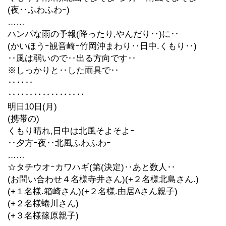
(夜‥ふわふわｰ)
……
ハンパな雨の予報(降ったり,やんだり‥)に‥
(かいほうｰ観音崎ｰ竹岡沖まわり‥日中.くもり‥)
‥風は弱いので‥出る方向です‥
※しっかりと‥した雨具で‥
‥‥‥
‥‥‥‥‥‥‥‥‥
明日10日(月)
(携帯の)
くもり晴れ,日中は北風そよそよｰ
‥夕方ｰ夜‥北風ふわふわｰ
……
☆タチウオｰカワハギ(第(決定)‥あと数人‥
(お問い合わせ４名様寺井さん)(+２名様北島さん.)
(+１名様.箱崎さん)(+２名様.由居Aさん親子)
(+２名様蜷川さん)
(+３名様篠原親子)