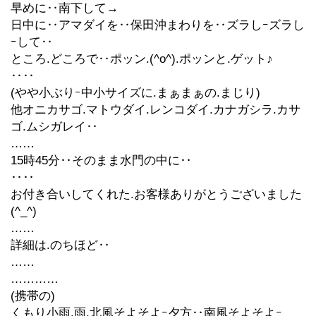
早めに‥南下して→
日中に‥アマダイを‥保田沖まわりを‥ズラしｰズラし
ｰして‥
ところ.どころで‥ポッン.(^o^).ポッンと.ゲット♪
‥‥
(やや小ぶりｰ中小サイズに.まぁまぁの.まじり)
他オニカサゴ.マトウダイ.レンコダイ.カナガシラ.カサ
ゴ.ムシガレイ‥
……
15時45分‥そのまま水門の中に‥
‥‥
お付き合いしてくれた.お客様ありがとうございました
(^_^)
……
詳細は.のちほど‥
……
…………
(携帯の)
くもり小雨.雨,北風そよそよｰ夕方‥南風そよそよｰ