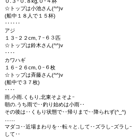
０.３ｰ０.８kg,０ｰ４杯
☆トップは小池さん(^^)v
(船中１８人で１５杯)
‥‥‥
アジ
１３ｰ２２cm,７ｰ６３匹
☆トップは鈴木さん(^^)v
‥‥
カワハギ
１６ｰ２６cm,０ｰ６枚
☆トップは斉藤さん(^^)v
(船中で３７枚)
‥‥
雨.小雨.くもり,北東そよそよｰ
朝の.うち雨で‥釣り始めは小雨‥
その後は‥くもり状態で‥帰りまで‥降られず(^_^)
……
マダコ‥近場まわりを‥転々と.して‥ズラしｰズラしｰ
して‥