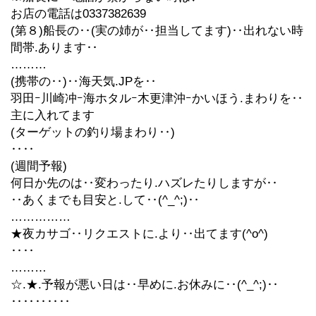
お店の電話は0337382639
(第８)船長の‥(実の姉が‥担当してます)‥出れない時
間帯.あります‥
………
(携帯の‥)‥海天気.JPを‥
羽田ｰ川崎冲ｰ海ホタルｰ木更津沖ｰかいほう.まわりを‥
主に入れてます
(ターゲットの釣り場まわり‥)
‥‥
(週間予報)
何日か先のは‥変わったり.ハズレたりしますが‥
‥あくまでも目安と.して‥(^_^;)‥
……………
★夜カサゴ‥リクエストに.より‥出てます(^o^)
‥‥
………
☆.★.予報が悪い日は‥早めに.お休みに‥(^_^;)‥
‥‥‥‥‥