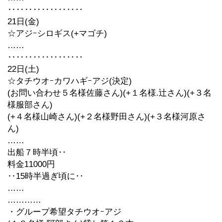
‥‥‥‥‥‥‥‥‥
21日(金)
☆アジｰシロギス(+マゴチ)
……
‥‥‥‥‥‥‥‥‥
22日(土)
☆タチウオｰカワハギｰアジ(決定)
(お問い合わせ５名様佐藤さん)(+１名様.辻さん)(+３名
様服部さん)
(+４名様山崎さん)(+２名様野田さん)(+３名様河原さ
ん)
……
出船７時半頃‥
料金11000円
‥15時半過ぎ頃に‥
……
…………
・グループ希望タチウオｰアジ