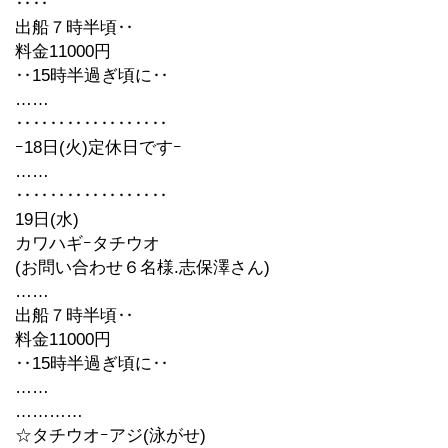
‥‥
出船７時半頃‥
料金11000円
‥15時半過ぎ頃に‥
……
‥‥‥‥‥‥‥‥‥
ｰ18日(火)定休日ですｰ
……
‥‥‥‥‥‥‥‥‥
19日(水)
カワハギｰタチウオ
(お問い合わせ６名様.志保澤さん)
……
出船７時半頃‥
料金11000円
‥15時半過ぎ頃に‥
……
…………
☆タチウオｰアジ(泳がせ)