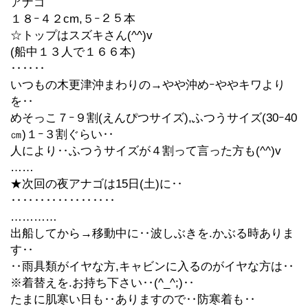
アナゴ
１８ｰ４２cm,５ｰ２５本
☆トップはスズキさん(^^)v
(船中１３人で１６６本)
‥‥‥
いつもの木更津沖まわりの→やや沖めｰややキワより
を‥
めそっこ７ｰ９割(えんぴつサイズ),ふつうサイズ(30ｰ40
㎝)１ｰ３割ぐらい‥
人により‥ふつうサイズが４割って言った方も(^^)v
……
★次回の夜アナゴは15日(土)に‥
‥‥‥‥‥‥‥‥‥
…………
出船してから→移動中に‥波しぶきを.かぶる時ありま
す‥
‥雨具類がイヤな方,キャビンに入るのがイヤな方は‥
※着替えを.お持ち下さい‥(^_^;)‥
たまに肌寒い日も‥ありますので‥防寒着も‥