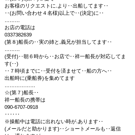
お客様のリクエストに.より‥出船してます‥
‥(お問い合わせ４名様)以上で‥(決定)に‥
………
お店の電話は
0337382639
(第８)船長の‥実の姉と,義兄が担当してます‥
………
(受付)‥朝６時から‥お店で‥祥一船長が対応してま
す(‥)
‥７時頃までに‥受付を済ませて‥船の方へ‥
出船時に(乗船券)を集めてます
………………
☆(第７)船長‥
祥一船長の携帯は
090-6707-0918
‥‥‥
※操船中は電話に出れない時が.あります‥
(メールだと助かります)‥ショートメールも‥返信