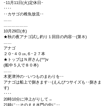
ｰ11月11日(火)定休日ｰ
‥‥
‥カサゴの稚魚放流‥
……
………………
10月29日(水)
★秋の夜アナゴ試し釣り１回目の内容‥(第８)
……
アナゴ
２０ｰ４０㎝,６ｰ２７本
★トップはＮ岸さん(^^)v
(船中５人で８０本)
……
木更津沖の‥いつものまわりを‥
アナゴは船上で捌きます‥(えんぴつサイズも‥捌きま
す)
‥‥
20時10分に沖上がりして→
21時に‥そのまま水門の中に‥