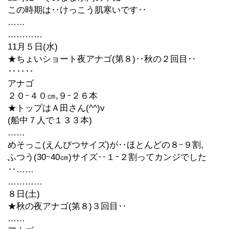
この時期は‥けっこう肌寒いです‥
……
…………
11月５日(水)
★ちょいショート夜アナゴ(第８)‥秋の２回目‥
‥‥‥
アナゴ
２０ｰ４０㎝,９ｰ２６本
★トップはＡ田さん(^^)v
(船中７人で１３３本)
……
めそっこ(えんぴつサイズ)が‥ほとんどの８ｰ９割,
ふつう(30ｰ40㎝)サイズ‥１ｰ２割ってカンジでした
‥……
…………
８日(土)
★秋の夜アナゴ(第８)３回目‥
……