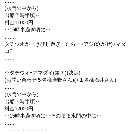
……
(水門の中から)
出船７時半頃‥
料金11000円
‥15時半過ぎ頃に‥
……
タチウオが‥きびし過ぎ‥たら‥+アジ(泳がせ)+マダ
コ?
……
…………
☆タチウオｰアマダイ(第７)(決定)
(お問い合わせ５名様廣野さん)(+１名様石井さん)
……
(水門の中から)
出船７時半頃‥
料金12000円
‥15時半過ぎ頃に‥そのまま水門の中に‥
……
‥‥‥‥‥‥‥‥‥