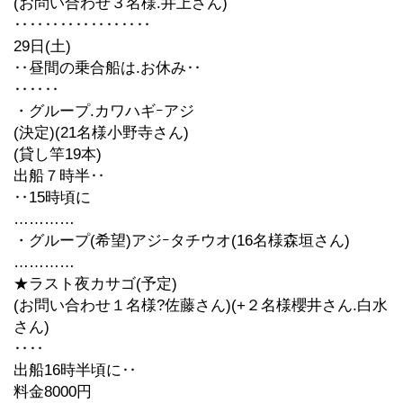
(お問い合わせ３名様.井上さん)
‥‥‥‥‥‥‥‥‥
29日(土)
‥昼間の乗合船は.お休み‥
‥‥‥
・グループ.カワハギｰアジ
(決定)(21名様小野寺さん)
(貸し竿19本)
出船７時半‥
‥15時頃に
…………
・グループ(希望)アジｰタチウオ(16名様森垣さん)
…………
★ラスト夜カサゴ(予定)
(お問い合わせ１名様?佐藤さん)(+２名様櫻井さん.白水
さん)
‥‥
出船16時半頃に‥
料金8000円