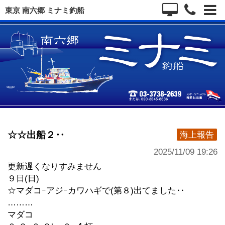
東京 南六郷 ミナミ釣船
☆☆出船２‥
海上報告
2025/11/09 19:26
更新遅くなりすみません
９日(日)
☆マダコｰアジｰカワハギで(第８)出てました‥
………
マダコ