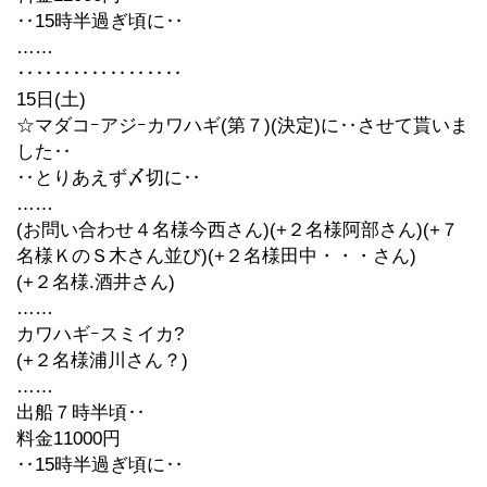
‥15時半過ぎ頃に‥
……
‥‥‥‥‥‥‥‥‥
15日(土)
☆マダコｰアジｰカワハギ(第７)(決定)に‥させて貰いま
した‥
‥とりあえず〆切に‥
……
(お問い合わせ４名様今西さん)(+２名様阿部さん)(+７
名様ＫのＳ木さん並び)(+２名様田中・・・さん)
(+２名様.酒井さん)
……
カワハギｰスミイカ?
(+２名様浦川さん？)
……
出船７時半頃‥
料金11000円
‥15時半過ぎ頃に‥