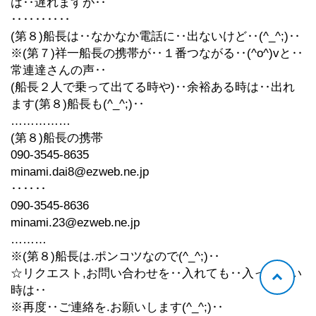
は‥遅れますが‥
‥‥‥‥‥
(第８)船長は‥なかなか電話に‥出ないけど‥(^_^;)‥
※(第７)祥一船長の携帯が‥１番つながる‥(^o^)vと‥
常連達さんの声‥
(船長２人で乗って出てる時や)‥余裕ある時は‥出れ
ます(第８)船長も(^_^;)‥
……………
(第８)船長の携帯
090-3545-8635
minami.dai8@ezweb.ne.jp
‥‥‥
090-3545-8636
minami.23@ezweb.ne.jp
………
※(第８)船長は.ポンコツなので(^_^;)‥
☆リクエスト,お問い合わせを‥入れても‥入ってない
時は‥
※再度‥ご連絡を.お願いします(^_^;)‥