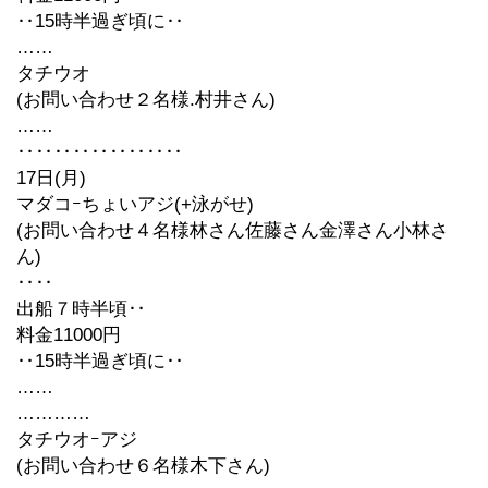
‥15時半過ぎ頃に‥
……
タチウオ
(お問い合わせ２名様.村井さん)
……
‥‥‥‥‥‥‥‥‥
17日(月)
マダコｰちょいアジ(+泳がせ)
(お問い合わせ４名様林さん佐藤さん金澤さん小林さ
ん)
‥‥
出船７時半頃‥
料金11000円
‥15時半過ぎ頃に‥
……
…………
タチウオｰアジ
(お問い合わせ６名様木下さん)