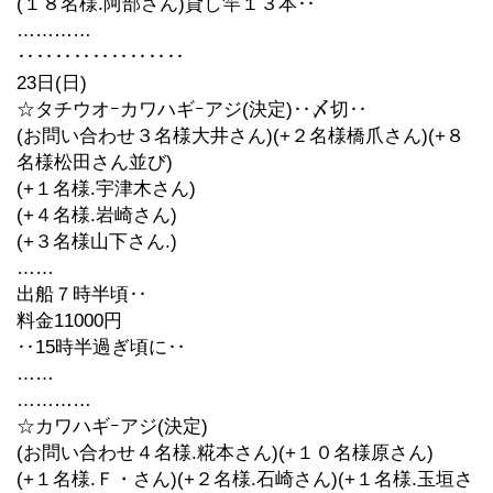
(１８名様.阿部さん)貸し竿１３本‥
…………
‥‥‥‥‥‥‥‥‥
23日(日)
☆タチウオｰカワハギｰアジ(決定)‥〆切‥
(お問い合わせ３名様大井さん)(+２名様橋爪さん)(+８
名様松田さん並び)
(+１名様.宇津木さん)
(+４名様.岩崎さん)
(+３名様山下さん.)
……
出船７時半頃‥
料金11000円
‥15時半過ぎ頃に‥
……
…………
☆カワハギｰアジ(決定)
(お問い合わせ４名様.糀本さん)(+１０名様原さん)
(+１名様.Ｆ・さん)(+２名様.石崎さん)(+１名様.玉垣さ