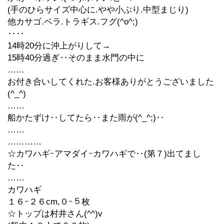
(手のひらサイズ中心に.やや小ぶり.中型まじり)
他カサゴ.ベラ.トラギス.フグ(^o^;)
‥‥
14時20分に沖上がりして→
15時40分過ぎ‥そのまま水門の中に
……
お付き合いしてくれた.お客様ありがとうございました
(^_^)
……
船かたずけ‥してたら‥また雨が(^_^;)‥
……
…………
☆カワハギｰアマダイｰカワハギで‥(第７)出てまし
た‥
……
カワハギ
１６ｰ２６cm,０ｰ５枚
☆トップは村井さん(^^)v