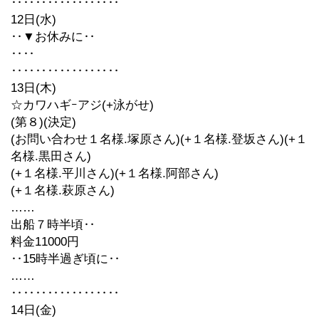
‥‥‥‥‥‥‥‥‥
12日(水)
‥▼お休みに‥
‥‥
‥‥‥‥‥‥‥‥‥
13日(木)
☆カワハギｰアジ(+泳がせ)
(第８)(決定)
(お問い合わせ１名様.塚原さん)(+１名様.登坂さん)(+１
名様.黒田さん)
(+１名様.平川さん)(+１名様.阿部さん)
(+１名様.萩原さん)
……
出船７時半頃‥
料金11000円
‥15時半過ぎ頃に‥
……
‥‥‥‥‥‥‥‥‥
14日(金)