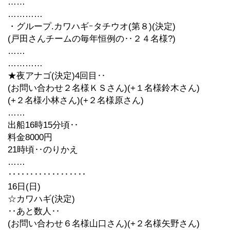
……
…………
・グループ.カワハギｰタチウオ(第８)(決定)
(戸田さんチームの毎年恒例の‥２４名様?)
……
…………
★夜アナゴ(決定)4回目‥
(お問い合わせ２名様ＫＳさん)(+１名様鈴木さん)
(+２名様小林さん)(+２名様原さん)
……
出船16時15分頃‥
料金8000円
21時頃‥のりかえ
……
‥‥‥‥‥‥‥‥‥
16日(日)
☆カワハギ(決定)
‥あと数人‥
(お問い合わせ６名様山口さん)(+２名様矢野さん)