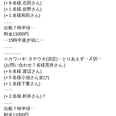
(+８名様.石田さん)
(+１名様.佐野さん)
(+１名様和田さん)
……
出船７時半頃‥
料金11000円
‥15時半過ぎ頃に‥
……
…………
☆カワハギｰタチウオ(決定)‥とりあえず‥〆切‥
(お問い合わせ７名様荒井さん.)
(+６名様.渡辺さん)
(+５名様小池さん並び)
(+１名様下重さん)
‥‥
(+２名様.村井さん)？
……
出船７時半頃‥
料金11000円